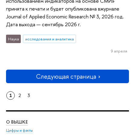
использованием индикаторов на основе СМИ»
принята к печати и будет опубликована вжурнале
Journal of Applied Economic Research № 3, 2026 год.
Дата выхода — сентябрь 2026 г.
Наука
исследования и аналитика
9 апреля
Следующая страница
1
2
3
О ВЫШКЕ
ОБ
Цифры и факты
Ли