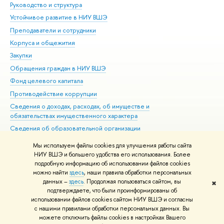
Руководство и структура
Дов
Устойчивое развитие в НИУ ВШЭ
Ол
Преподаватели и сотрудники
При
Корпуса и общежития
Вы
Закупки
При
Обращения граждан в НИУ ВШЭ
Ас
Фонд целевого капитала
До
Противодействие коррупции
Цен
Сведения о доходах, расходах, об имуществе и
Би
обязательствах имущественного характера
Об
Сведения об образовательной организации
Обр
Людям с ограниченными возможностями здоровья
Мы используем файлы cookies для улучшения работы сайта
Единая платежная страница
НИУ ВШЭ и большего удобства его использования. Более
подробную информацию об использовании файлов cookies
Работа в Вышке
можно найти
здесь
, наши правила обработки персональных
данных –
здесь
. Продолжая пользоваться сайтом, вы
✖
Редактору
подтверждаете, что были проинформированы об
© НИУ ВШЭ 1993–2026
Адреса и контакты
Условия использования
использовании файлов cookies сайтом НИУ ВШЭ и согласны
с нашими правилами обработки персональных данных. Вы
материалов
Политика конфиденциальности
Карта сайта
можете отключить файлы cookies в настройках Вашего
Шрифты HSE Sans и HSE Slab разработаны в
Школе дизайна НИУ ВШЭ