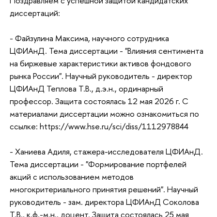
Поздравляем с успешной защитой кандидатских
диссертаций:
- Файзулина Максима, научного сотрудника
ЦФИАнД. Тема диссертации - "Влияния сентимента
на биржевые характеристики активов фондового
рынка России". Научный руководитель - директор
ЦФИАнД Теплова Т.В., д.э.н., ординарный
профессор. Защита состоялась 12 мая 2026 г. С
материалами диссертации можно ознакомиться по
ссылке: https://www.hse.ru/sci/diss/1112978844
- Ханиева Адиля, стажера-исследователя ЦФИАнД.
Тема диссертации - "Формирование портфелей
акций с использованием методов
многокритериального принятия решений". Научный
руководитель - зам. директора ЦФИАнД Соколова
Т.В., к.ф.-м.н., доцент. Защита состоялась 25 мая