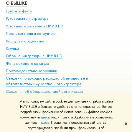
О ВЫШКЕ
ОБ
Цифры и факты
Ли
Руководство и структура
Дов
Устойчивое развитие в НИУ ВШЭ
Ол
Преподаватели и сотрудники
При
Корпуса и общежития
Вы
Закупки
При
Обращения граждан в НИУ ВШЭ
Ас
Фонд целевого капитала
До
Противодействие коррупции
Цен
Сведения о доходах, расходах, об имуществе и
Би
обязательствах имущественного характера
Об
Сведения об образовательной организации
Обр
Людям с ограниченными возможностями здоровья
Мы используем файлы cookies для улучшения работы сайта
Единая платежная страница
НИУ ВШЭ и большего удобства его использования. Более
подробную информацию об использовании файлов cookies
Работа в Вышке
можно найти
здесь
, наши правила обработки персональных
данных –
здесь
. Продолжая пользоваться сайтом, вы
✖
Редактору
подтверждаете, что были проинформированы об