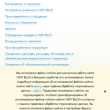
Руководство и структура
Дов
Устойчивое развитие в НИУ ВШЭ
Ол
Преподаватели и сотрудники
При
Корпуса и общежития
Вы
Закупки
При
Обращения граждан в НИУ ВШЭ
Ас
Фонд целевого капитала
До
Противодействие коррупции
Цен
Сведения о доходах, расходах, об имуществе и
Би
обязательствах имущественного характера
Об
Сведения об образовательной организации
Обр
Людям с ограниченными возможностями здоровья
Мы используем файлы cookies для улучшения работы сайта
Единая платежная страница
НИУ ВШЭ и большего удобства его использования. Более
подробную информацию об использовании файлов cookies
Работа в Вышке
можно найти
здесь
, наши правила обработки персональных
данных –
здесь
. Продолжая пользоваться сайтом, вы
✖
Редактору
подтверждаете, что были проинформированы об
© НИУ ВШЭ 1993–2026
Адреса и контакты
Условия использования
использовании файлов cookies сайтом НИУ ВШЭ и согласны
с нашими правилами обработки персональных данных. Вы
материалов
Политика конфиденциальности
Карта сайта
можете отключить файлы cookies в настройках Вашего
Шрифты HSE Sans и HSE Slab разработаны в
Школе дизайна НИУ ВШЭ