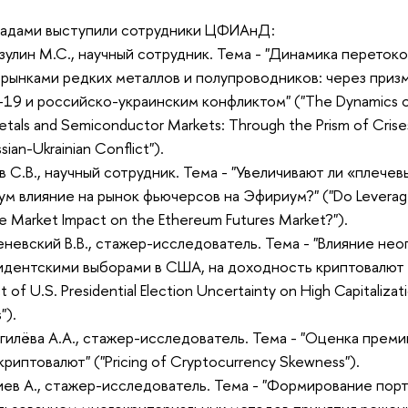
ладами выступили сотрудники ЦФИАнД:
зулин М.С., научный сотрудник. Тема - "Динамика перето
рынками редких металлов и полупроводников: через призм
19 и российско-украинским конфликтом" ("The Dynamics of 
etals and Semiconductor Markets: Through the Prism of Cri
sian-Ukrainian Conflict").
ов С.В., научный сотрудник. Тема - "Увеличивают ли «плече
м влияние на рынок фьючерсов на Эфириум?" ("Do Leverage
se Market Impact on the Ethereum Futures Market?").
еневский В.В., стажер-исследователь. Тема - "Влияние не
идентскими выборами в США, на доходность криптовалют 
t of U.S. Presidential Election Uncertainty on High Capitaliza
").
гилёва А.А., стажер-исследователь. Тема - "Оценка преми
криптовалют" ("Pricing of Cryptocurrency Skewness").
иев А., стажер-исследователь. Тема - "Формирование пор