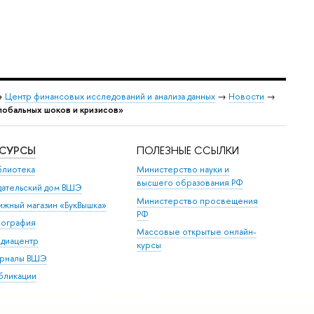
→
Центр финансовых исследований и анализа данных
→
Новости
→
лобальных шоков и кризисов»
ЕСУРСЫ
ПОЛЕЗНЫЕ ССЫЛКИ
блиотека
Министерство науки и
высшего образования РФ
дательский дом ВШЭ
Министерство просвещения
ижный магазин «БукВышка»
РФ
пография
Массовые открытые онлайн-
диацентр
курсы
рналы ВШЭ
бликации