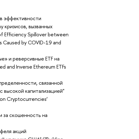
ков эффективности
у кризисов, вызванных
Efficiency Spillover between
ses Caused by COVID-19 and
вые» и реверсивные ETF на
d and Inverse Ethereum ETFs
определенности, связанной
с высокой капитализацией"
tion Cryptocurrencies’
и за скошенность на
тфеля акций