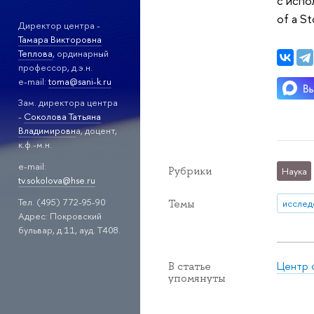
с испо
of a St
Директор центра -
Тамара Викторовна
Теплова
, ординарный
профессор, д.э.н.
e-mail:
toma@sani-k.ru
Зам. директора центра
-
Соколова Татьяна
Владимировн
а, доцент,
к.ф.-м.н.
e-mail:
Рубрики
Наука
tv.sokolova@hse.ru
Тел. (495) 772-95-90
Темы
исслед
Адрес: Покровский
бульвар, д.11, ауд. Т408.
Центр 
В статье
упомянуты