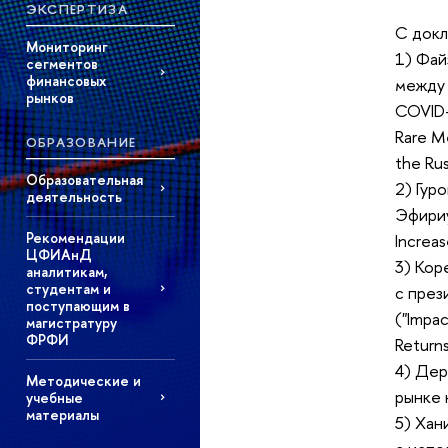
ЭКСПЕРТИЗА
С док
Мониторинг
1) Фай
сегментов
финансовых
между 
рынков
COVID-
Rare M
ОБРАЗОВАНИЕ
the Rus
Образовательная
2) Гур
деятельность
Эфириу
Рекомендации
Increa
ЦФИАнД
3) Кор
аналитикам,
студентам и
с през
поступающим в
("Impac
магистратуру
ФРФИ
Returns
4) Дер
Методические и
рынке 
учебные
материалы
5) Хан