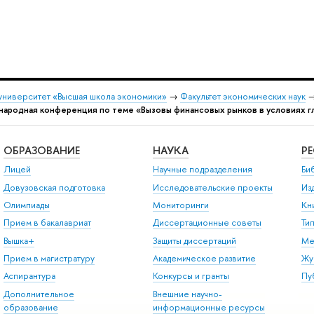
университет «Высшая школа экономики»
→
Факультет экономических наук
ародная конференция по теме «Вызовы финансовых рынков в условиях г
ОБРАЗОВАНИЕ
НАУКА
Р
Лицей
Научные подразделения
Би
Довузовская подготовка
Исследовательские проекты
Из
Олимпиады
Мониторинги
Кн
Прием в бакалавриат
Диссертационные советы
Ти
Вышка+
Защиты диссертаций
Ме
Прием в магистратуру
Академическое развитие
Жу
Аспирантура
Конкурсы и гранты
Пу
Дополнительное
Внешние научно-
образование
информационные ресурсы