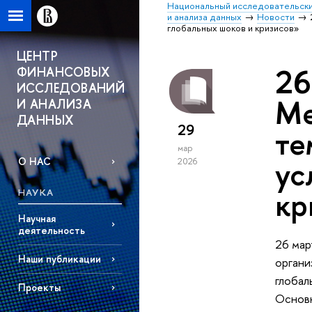
Национальный исследовательски
и анализа данных
Новости
глобальных шоков и кризисов»
ЦЕНТР
26
ФИНАНСОВЫХ
ИССЛЕДОВАНИЙ
Ме
И АНАЛИЗА
ДАННЫХ
29
те
мар
ус
О НАС
2026
кр
НАУКА
Научная
деятельность
26 мар
Наши публикации
органи
глобал
Проекты
Основн