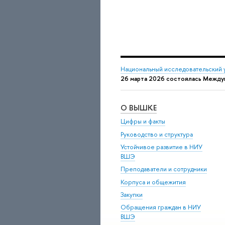
Национальный исследовательский 
26 марта 2026 состоялась Междун
О ВЫШКЕ
Цифры и факты
Руководство и структура
Устойчивое развитие в НИУ
ВШЭ
Преподаватели и сотрудники
Корпуса и общежития
Закупки
Обращения граждан в НИУ
ВШЭ