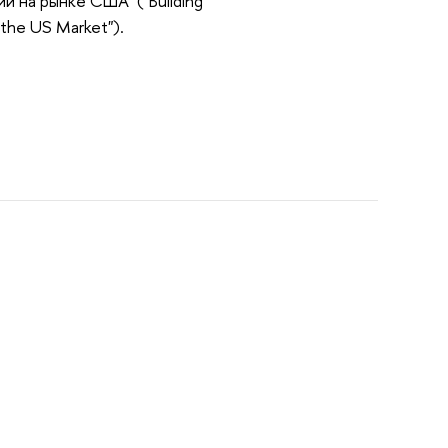
 на рынке США" ("Building
n the US Market").