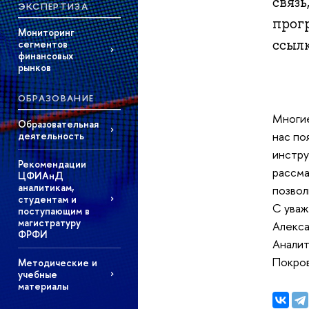
связь
ЭКСПЕРТИЗА
прог
Мониторинг
ссылк
сегментов
финансовых
рынков
ОБРАЗОВАНИЕ
Многие
Образовательная
нас по
деятельность
инстру
Рекомендации
рассма
ЦФИАнД
аналитикам,
позвол
студентам и
С уваж
поступающим в
магистратуру
Алекса
ФРФИ
Аналит
Покров
Методические и
учебные
материалы