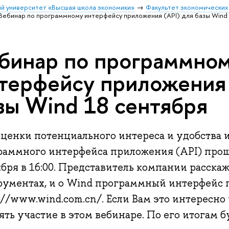
й университет «Высшая школа экономики»
Факультет экономических
Вебинар по программному интерфейсу приложения (API) для базы Wind
бинар по программно
терфейсу приложения 
зы Wind 18 сентября
оценки потенциального интереса и удобства 
раммного интерфейса приложения (API) прош
бря в 16:00. Представитель компании расска
рументах, и о Wind программный интерфейс 
://www.wind.com.cn/. Если Вам это интересно 
ть участие в этом вебинаре. По его итогам б