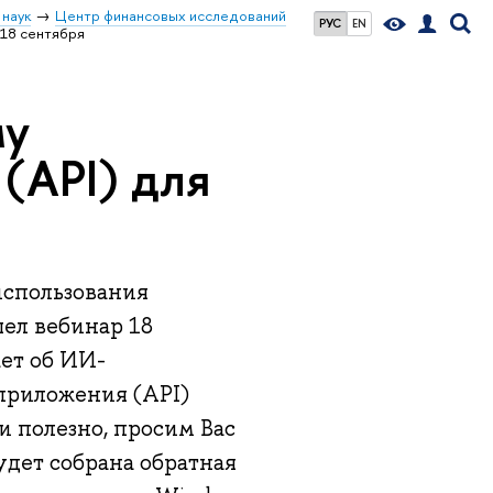
 наук
Центр финансовых исследований
РУС
EN
 18 сентября
му
(API) для
использования
ел вебинар 18
жет об ИИ-
приложения (API)
и полезно, просим Вас
удет собрана обратная