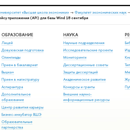
университет «Высшая школа экономики»
→
Факультет экономических наук
йсу приложения (API) для базы Wind 18 сентября
ОБРАЗОВАНИЕ
НАУКА
Р
Лицей
Научные подразделения
Би
Довузовская подготовка
Исследовательские проекты
Из
Олимпиады
Мониторинги
Кн
Прием в бакалавриат
Диссертационные советы
Ти
Вышка+
Защиты диссертаций
Ме
Прием в магистратуру
Академическое развитие
Жу
Аспирантура
Конкурсы и гранты
Пу
Дополнительное
Внешние научно-
образование
информационные ресурсы
Центр развития карьеры
Бизнес-инкубатор ВШЭ
Образовательные
партнерства