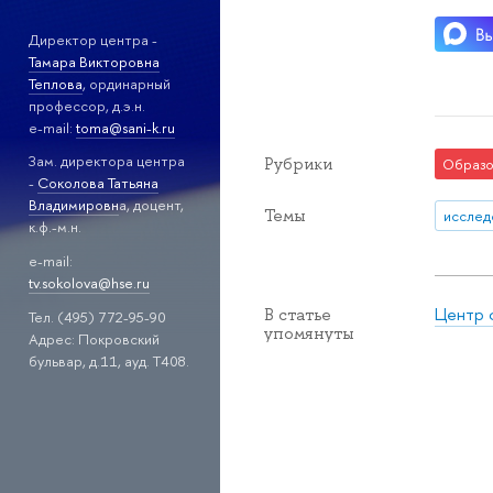
Директор центра -
Тамара Викторовна
Теплова
, ординарный
профессор, д.э.н.
e-mail:
toma@sani-k.ru
Зам. директора центра
Рубрики
Образо
-
Соколова Татьяна
Владимировн
а, доцент,
Темы
исслед
к.ф.-м.н.
e-mail:
tv.sokolova@hse.ru
Центр 
В статье
Тел. (495) 772-95-90
упомянуты
Адрес: Покровский
бульвар, д.11, ауд. Т408.