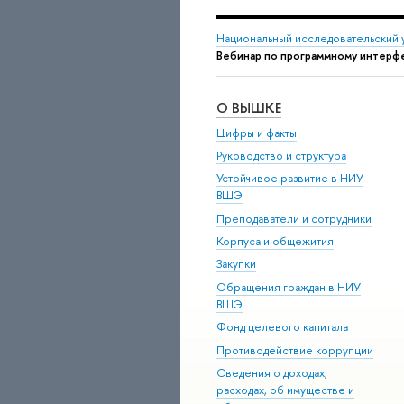
Национальный исследовательский 
Вебинар по программному интерфе
О ВЫШКЕ
Цифры и факты
Руководство и структура
Устойчивое развитие в НИУ
ВШЭ
Преподаватели и сотрудники
Корпуса и общежития
Закупки
Обращения граждан в НИУ
ВШЭ
Фонд целевого капитала
Противодействие коррупции
Сведения о доходах,
расходах, об имуществе и