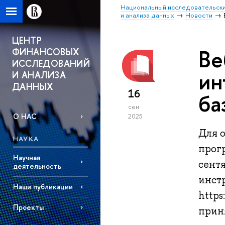
Национальный исследовательски
и анализа данных
Новости
ЦЕНТР
Ве
ФИНАНСОВЫХ
ИССЛЕДОВАНИЙ
ин
И АНАЛИЗА
ДАННЫХ
16
ба
сен
О НАС
2025
Для 
НАУКА
прог
Научная
сентя
деятельность
инст
Наши публикации
https
Проекты
приня