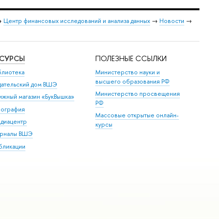
→
Центр финансовых исследований и анализа данных
→
Новости
→
ЕСУРСЫ
ПОЛЕЗНЫЕ ССЫЛКИ
блиотека
Министерство науки и
высшего образования РФ
дательский дом ВШЭ
Министерство просвещения
ижный магазин «БукВышка»
РФ
пография
Массовые открытые онлайн-
диацентр
курсы
рналы ВШЭ
бликации