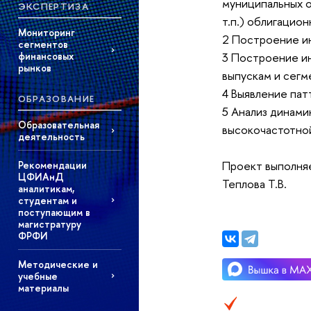
муниципальных о
ЭКСПЕРТИЗА
т.п.) облигацион
Мониторинг
2 Построение ин
сегментов
финансовых
3 Построение и
рынков
выпускам и сегме
4 Выявление пат
ОБРАЗОВАНИЕ
5 Анализ динами
Образовательная
высокочастотной
деятельность
Проект выполняе
Рекомендации
ЦФИАнД
Теплова Т.В.
аналитикам,
студентам и
поступающим в
магистратуру
ФРФИ
Методические и
учебные
материалы