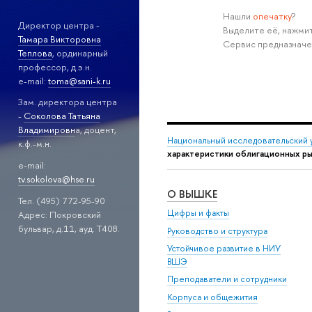
Нашли
опечатку
?
Директор центра -
Выделите её, нажмит
Тамара Викторовна
Сервис предназначе
Теплова
, ординарный
профессор, д.э.н.
e-mail:
toma@sani-k.ru
Зам. директора центра
-
Соколова Татьяна
Владимировн
а, доцент,
Национальный исследовательский 
к.ф.-м.н.
характеристики облигационных ры
e-mail:
tv.sokolova@hse.ru
О ВЫШКЕ
Тел. (495) 772-95-90
Цифры и факты
Адрес: Покровский
бульвар, д.11, ауд. Т408.
Руководство и структура
Устойчивое развитие в НИУ
ВШЭ
Преподаватели и сотрудники
Корпуса и общежития