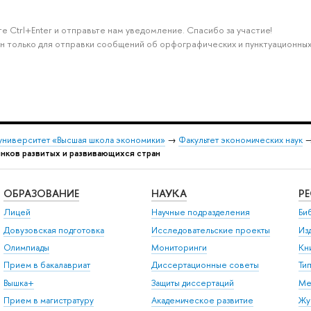
е Ctrl+Enter и отправьте нам уведомление. Спасибо за участие!
н только для отправки сообщений об орфографических и пунктуационных
университет «Высшая школа экономики»
→
Факультет экономических наук
нков развитых и развивающихся стран
ОБРАЗОВАНИЕ
НАУКА
Р
Лицей
Научные подразделения
Би
Довузовская подготовка
Исследовательские проекты
Из
Олимпиады
Мониторинги
Кн
Прием в бакалавриат
Диссертационные советы
Ти
Вышка+
Защиты диссертаций
Ме
Прием в магистратуру
Академическое развитие
Жу