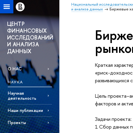
Национальный исследовательски
и анализа данных
Биржевые ха
ЦЕНТР
Бирже
ФИНАНСОВЫХ
ИССЛЕДОВАНИЙ
рынко
И АНАЛИЗА
ДАННЫХ
Краткая характе
О НАС
«риск-доходност
развивающихся с
НАУКА
Научная
Цель проекта–а
деятельность
факторов и акти
Наши публикации
Задачи проекта:
Проекты
1 Сбор данных п