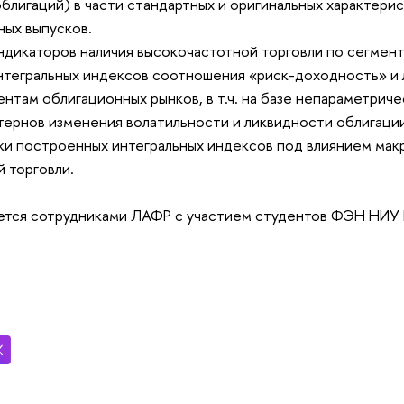
блигаций) в части стандартных и оригинальных характери
ных выпусков.
дикаторов наличия высокочастотной торговли по сегмент
нтегральных индексов соотношения «риск-доходность» и
нтам облигационных рынков, в т.ч. на базе непараметричес
тернов изменения волатильности и ликвидности облигаци
ки построенных интегральных индексов под влиянием ма
 торговли.
тся сотрудниками ЛАФР с участием студентов ФЭН НИУ ВШ