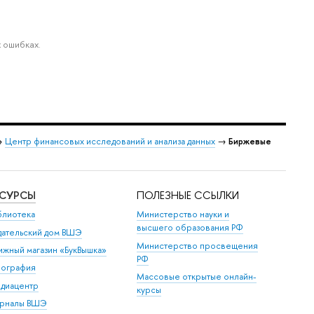
 ошибках.
→
Центр финансовых исследований и анализа данных
→
Биржевые
ЕСУРСЫ
ПОЛЕЗНЫЕ ССЫЛКИ
блиотека
Министерство науки и
высшего образования РФ
дательский дом ВШЭ
Министерство просвещения
ижный магазин «БукВышка»
РФ
пография
Массовые открытые онлайн-
диацентр
курсы
рналы ВШЭ