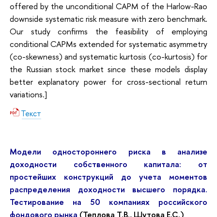
offered by the unconditional CAPM of the Harlow-Rao
downside systematic risk measure with zero benchmark.
Our study confirms the feasibility of employing
conditional CAPMs extended for systematic asymmetry
(co-skewness) and systematic kurtosis (co-kurtosis) for
the Russian stock market since these models display
better explanatory power for cross-sectional return
variations.]
Текст
Модели одностороннего риска в анализе
доходности собственного капитала: от
простейших конструкций до учета моментов
распределения доходности высшего порядка.
Тестирование на 50 компаниях российского
фондового рынка
(Теплова Т.В., Шутова Е.С.)