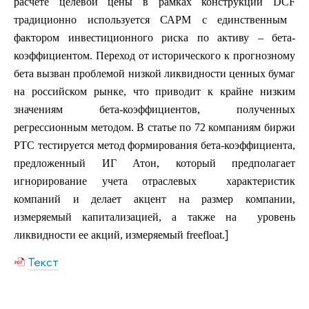
расчете целевой цены в рамках конструкции
DCF
традиционно используется САРМ с единственным
фактором инвестиционного риска по активу – бета-
коэффициентом. Переход от исторического к прогнозному
бета вызван проблемой низкой ликвидности ценных бумаг
на российском рынке, что приводит к крайне низким
значениям бета-коэффициентов, полученных
регрессионным методом. В статье по 72 компаниям биржи
РТС тестируется метод формирования бета-коэффициента,
предложенный ИГ Атон, который предполагает
игнорирование учета отраслевых
характеристик
компаний и делает акцент на размер компании,
измеряемый капитализацией, а также на
уровень
]
ликвидности ее акций, измеряемый
free
float
.
Текст