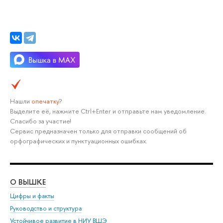
Нашли
опечатку
?
Выделите её, нажмите Ctrl+Enter и отправьте нам уведомление.
Спасибо за участие!
Сервис предназначен только для отправки сообщений об
орфографических и пунктуационных ошибках.
О ВЫШКЕ
ОБ
Цифры и факты
Ли
Руководство и структура
Дов
Устойчивое развитие в НИУ ВШЭ
Ол